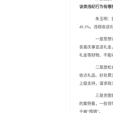
该类违纪行为有哪
朱玉明：据统
49.3%。违规收
一是思想认识
丧喜庆事宜送礼金
礼金等财物、不能
二是放松自我
收点礼品、好处费
上级支持，谋求政
三是贪图奢靡
的案例看，一些领
于被“围猎”。