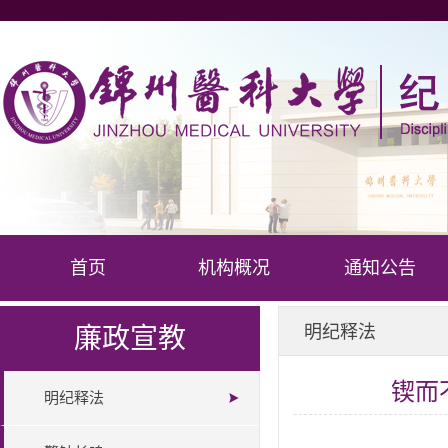
首页
机构概况
通知公告
明纪释法
廉政宣教
锲而
明纪释法