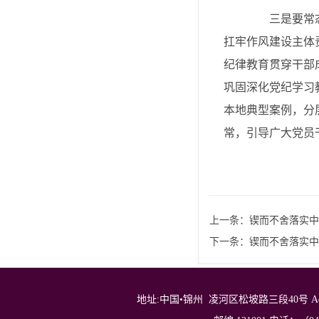
三是要常态长
扛牢作风建设主体
纪律教育贯穿干部
巩固深化党纪学习
本地典型案例，分
常，引导广大党员
上一条：
锲而不舍落实中
下一条：
锲而不舍落实中
地址:中国•锦州 凌河区松坡路三段40号 Address: No.40，